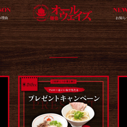
の理由
お知ら