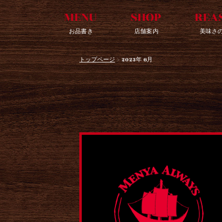
お品書き
店舗案内
美味さ
トップページ
> 2023年 6月