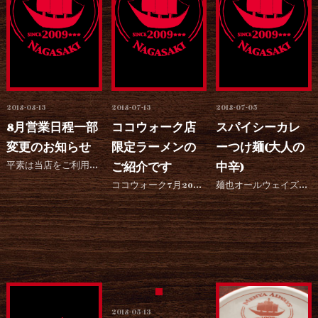
2018-08-13
2018-07-13
2018-07-05
8月営業日程一部
ココウォーク店
スパイシーカレ
変更のお知らせ
限定ラーメンの
ーつけ麺(大人の
平素は当店をご利用いただき御厚情のほど、心よりお礼申し上げます。 さて、今月15日水曜日は通常定休日と...
ご紹介です
中辛)
ココウォーク7月20日5階リニューアルオープン記念して醤油とんこつラーメンを販売しております。ココウォ...
麺也オールウェイズ長与店です！ 大変お待たせいたしました！ 本日より長与店でも夏季限定！ スパイシーカ...
2018-05-13