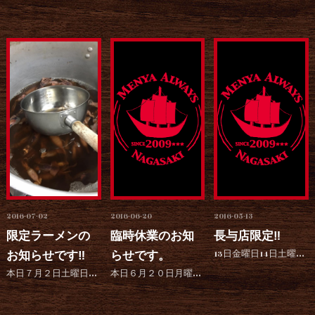
2016-07-02
2016-06-20
2016-05-13
限定ラーメンの
臨時休業のお知
長与店限定‼︎
お知らせです‼︎
らせです。
13日金曜日14日土曜日15日で塩ラーメンを限定発売します。 厳選した塩と昆布と鰹節をベースにした塩ダ...
本日７月２日土曜日！長与店限定でイカ煮干し醤油ラーメンを限定40杯で提供させていただきます！ 今回はラ...
本日６月２０日月曜日から２２日水曜日の3日間を 長与店空調工事のため臨時休業させていただきます。 ご来...