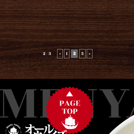
2 / 3
«
1
2
3
»