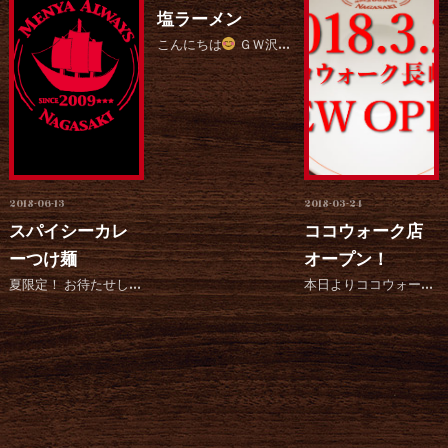
塩ラーメン
こんにちは
ＧＷ沢山のお客様に足を運んでいただいてありがとうございました
2018-06-13
2018-03-24
スパイシーカレ
ココウォーク店
ーつけ麺
オープン！
夏限定！ お待たせしました！ 本日より本店限定スパイシーカレーつけ麺販売いたします！...
本日よりココウォーク店がオープンいたします。 皆様に愛される店を目指して努めていきます。どうぞ今後とも...