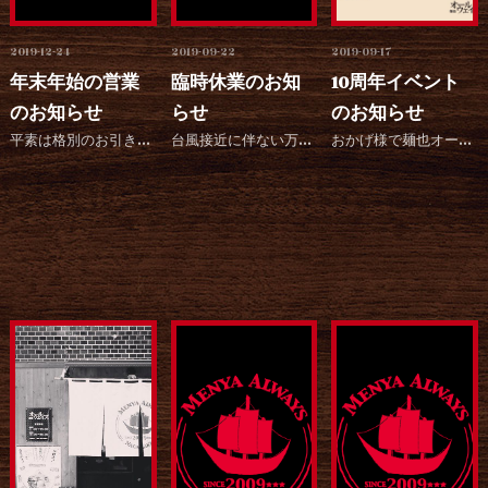
2019-12-24
2019-09-22
2019-09-17
年末年始の営業
臨時休業のお知
10周年イベント
のお知らせ
らせ
のお知らせ
平素は格別のお引き立てを賜り、厚く御礼申し上げます。 弊社では、誠に勝手ながら下記の期間を年末年始休業...
台風接近に伴ない万屋町本店、長与店、ココウォーク店は16時半で終了とさせていただきます。 また、アミュ...
おかげ様で麺也オールウェイズは9月18日で10周年を迎えます！ チャンポン文化の長崎に美味しいラーメン...