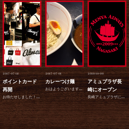
2017-07-18
2017-07-01
2016-10-06
ポイントカード
カレーつけ麺
アミュプラザ長
再開
おはようございます！お待たせしました。沢山のお客様に今年はまだですか？と問い合わせをいただいておりまし...
崎にオープン
お待たせしました！お客様からご要望が多かった感謝カードを今日から再開します！♪(´ε｀ ) プレミアム...
長崎アミュプラザに新店舗をオープンすることになりました！ お客様で興味のある方、お知り合いに働きたい方...