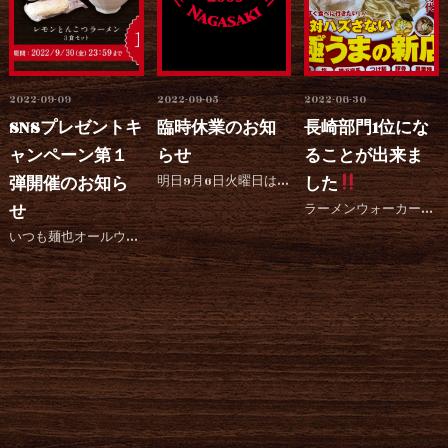
2022-09-09
2022-09-05
2022-06-30
SNSプレゼントキ
臨時休業のお知
長崎部門1位にな
ャンペーン第１
らせ
ることが出来ま
弾開催のお知ら
明日9月6日火曜日はココウォーク店以外の店舗を台風11号の接近に伴いお客様、スタッフの安全を考慮して臨...
した
せ
ラーメンウォーカー九州2022長崎部門1位になることが出来ました
いつも麺也オールウェイズをご愛顧いただき、誠にありがとうございます。 2020年よりネットショップで販...