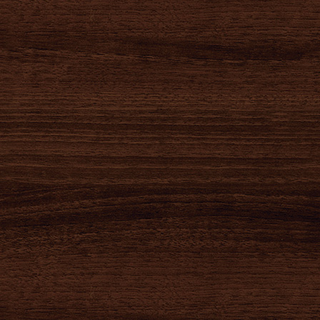
2020-04-21
2020-04-17
2020-03-20
緊急事態宣言。
緊急事態宣言の
本店 臨時休業
これを機にお家でオールウェイズ始めます！ 麺、スープで490円です。 ご自宅で本物の豚骨ラーメンを食べ...
発令に伴う重要
のお知らせ
なお知らせ
2階からの水漏れがありました。 本日20日より23日（月曜）まで修繕工事を行うため臨時休業とさせていた...
麺也オールウェイズでは、新型コロナウイルス感染症防止のため、行政からの緊急事態宣言および、お客様・スタ...