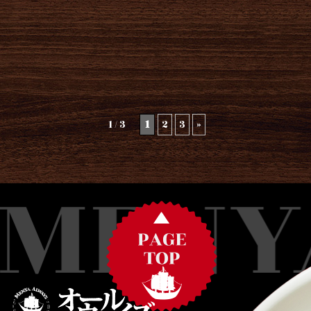
こんにちは
オールウェイズ本店です！ 今日より15時〜18時の時間は営業再開しますのでどうぞよろしくお...
更について
本店店長が怪我した為に当分の間15時〜18時まで中休憩をいただきます。 ご来店予定のお客様は大変申し訳...
平素は当店をご利用いただき御厚情のほど、心より御礼申し上げます。 表題の件について誠に勝手ではあります...
1 / 3
1
2
3
»