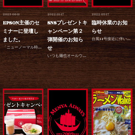
2023-06-11
2022-10-17
2022-09-17
EPSON主催のセ
SNSプレゼントキ
臨時休業のお知
ミナーに登壇し
ャンペーン第２
らせ
ました。
弾開催のお知ら
台風14号接近に伴い、お客様、スタッフの安全を最優先し、明日18日は臨時休業 明後日19日12時から営...
「ニューノーマル時代の飲食経営を考える！-ラーメン店経営編-」ラーメン店経営者×エプソン トークイベン...
せ
いつも麺也オールウェイズをご愛顧いただき、誠にありがとうございます。 9月に開催したSNSキャンペーン...