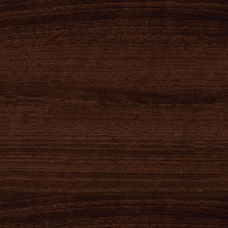
2020-08-11
新型コロナウィ
ルスによる感染
症予防対策によ
る臨時...
今年の夏は本店、長与店共に8月12日水曜日より8月31日まで臨時休業とさせていただきます。 アミュプラ...
2022-01-15
2020-05-01
臨時休業のお知
ふるさと納税を
らせ
はじめました！
1月15日から1月25日まで臨時休業とさせて頂きます。 麺也オールウェイズ長与店におきましてスタッフ1...
ふるさとチョイスから長崎県長与町への寄附のお申込みができるようになりました！ 長崎県長与町の魅力を発信...