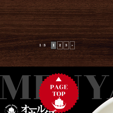
1 / 3
1
2
3
»