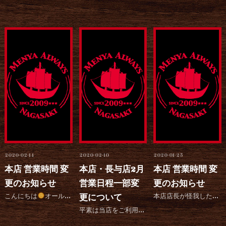
2020-02-14
2020-02-10
2020-01-25
本店 営業時間 変
本店・長与店2月
本店 営業時間 変
更のお知らせ
営業日程一部変
更のお知らせ
こんにちは
オールウェイズ本店です！ 今日より15時〜18時の時間は営業再開しますのでどうぞよろしくお...
更について
本店店長が怪我した為に当分の間15時〜18時まで中休憩をいただきます。 ご来店予定のお客様は大変申し訳...
平素は当店をご利用いただき御厚情のほど、心より御礼申し上げます。 表題の件について誠に勝手ではあります...