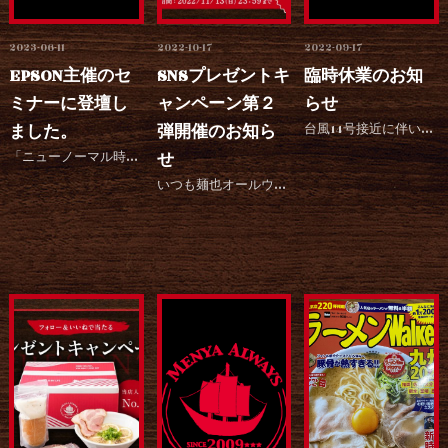
2023-06-11
2022-10-17
2022-09-17
EPSON主催のセ
SNSプレゼントキ
臨時休業のお知
ミナーに登壇し
ャンペーン第２
らせ
ました。
弾開催のお知ら
台風14号接近に伴い、お客様、スタッフの安全を最優先し、明日18日は臨時休業 明後日19日12時から営...
「ニューノーマル時代の飲食経営を考える！-ラーメン店経営編-」ラーメン店経営者×エプソン トークイベン...
せ
いつも麺也オールウェイズをご愛顧いただき、誠にありがとうございます。 9月に開催したSNSキャンペーン...