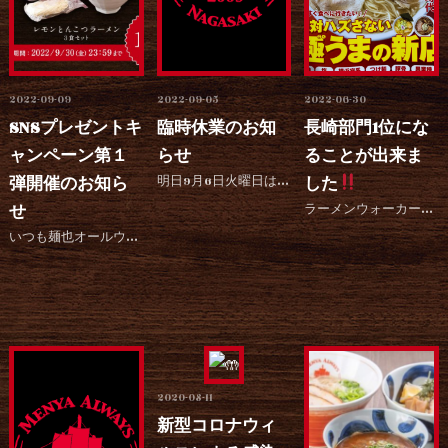
2022-09-09
2022-09-05
2022-06-30
SNSプレゼントキ
臨時休業のお知
長崎部門1位にな
ャンペーン第１
らせ
ることが出来ま
弾開催のお知ら
明日9月6日火曜日はココウォーク店以外の店舗を台風11号の接近に伴いお客様、スタッフの安全を考慮して臨...
した
せ
ラーメンウォーカー九州2022長崎部門1位になることが出来ました
いつも麺也オールウェイズをご愛顧いただき、誠にありがとうございます。 2020年よりネットショップで販...
2020-08-11
新型コロナウィ