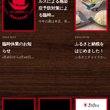
ルスによる感染
症予防対策によ
る臨時...
今年の夏は本店、長与店共に8月12日水曜日より8月31日まで臨時休業とさせていただきます。 アミュプラ...
2022-01-15
2020-05-01
臨時休業のお知
ふるさと納税を
らせ
はじめました！
1月15日から1月25日まで臨時休業とさせて頂きます。 麺也オールウェイズ長与店におきましてスタッフ1...
ふるさとチョイスから長崎県長与町への寄附のお申込みができるようになりました！ 長崎県長与町の魅力を発信...