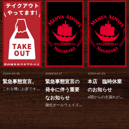
2020-04-21
2020-04-17
2020-03-20
緊急事態宣言。
緊急事態宣言の
本店 臨時休業
これを機にお家でオールウェイズ始めます！ 麺、スープで490円です。 ご自宅で本物の豚骨ラーメンを食べ...
発令に伴う重要
のお知らせ
なお知らせ
2階からの水漏れがありました。 本日20日より23日（月曜）まで修繕工事を行うため臨時休業とさせていた...
麺也オールウェイズでは、新型コロナウイルス感染症防止のため、行政からの緊急事態宣言および、お客様・スタ...