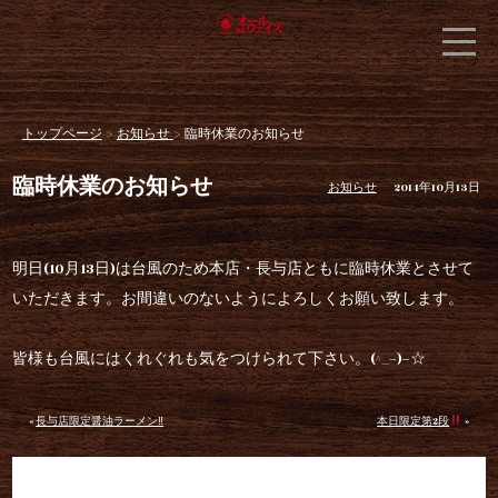
トップページ
>
お知らせ
> 臨時休業のお知らせ
臨時休業のお知らせ
お知らせ
2014年10月13日
明日(10月13日)は台風のため本店・長与店ともに臨時休業とさせて
いただきます
。お間違いのないようによろしくお願い致します。
皆様も台風にはくれぐれも気をつけられて下さい。(^_−)−☆
«
長与店限定醤油ラーメン‼︎
本日限定第2段
»
最近の投稿